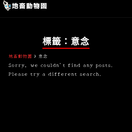
跳
首頁
玄幻史記
人間行者
靈異故事
關於我們
至
主
要
標籤：意念
內
容
地畜動物園
»
意念
Sorry, we couldn't find any posts.
Please try a different search.