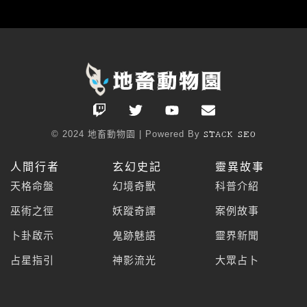
T
T
Y
E
w
w
o
n
i
i
u
v
© 2024 地畜動物園 | Powered By
STACK SEO
t
t
t
e
c
t
u
l
人間行者
玄幻史記
靈異故事
h
e
b
o
r
e
p
天格命盤
幻境奇獸
科普介紹
e
巫術之徑
妖蹤奇譚
案例故事
卜卦啟示
鬼跡魅語
靈界新聞
占星指引
神影流光
大眾占卜