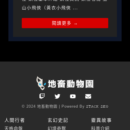
山小飛俠（黃衣小飛俠 ...
閱讀更多 →
T
T
Y
E
w
w
o
n
i
i
u
v
© 2024 地畜動物園 | Powered By
STACK SEO
t
t
t
e
c
t
u
l
人間行者
玄幻史記
靈異故事
h
e
b
o
r
e
p
天格命盤
幻境奇獸
科普介紹