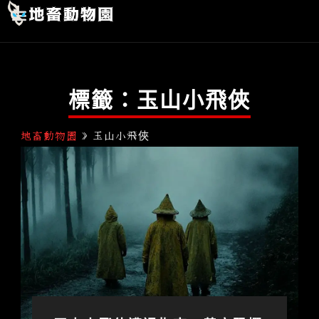
跳
首頁
玄幻史記
人間行者
靈異故事
關於我們
至
主
要
標籤：玉山小飛俠
內
容
地畜動物園
»
玉山小飛俠