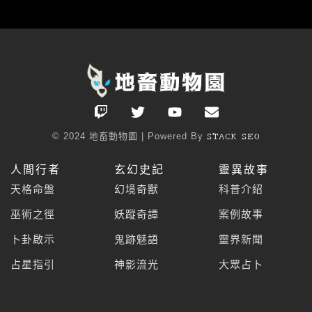
T
T
Y
E
w
w
o
n
i
i
u
v
© 2024 地畜動物園 | Powered By
STACK SEO
t
t
t
e
c
t
u
l
人間行者
玄幻史記
靈異故事
h
e
b
o
r
e
p
天格命盤
幻境奇獸
科普介紹
e
巫術之徑
妖蹤奇譚
案例故事
卜卦啟示
鬼跡魅語
靈界新聞
占星指引
神影流光
大眾占卜