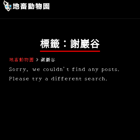
跳
首頁
玄幻史記
人間行者
靈異故事
關於我們
至
主
要
標籤：謝巖谷
內
容
地畜動物園
»
謝巖谷
Sorry, we couldn't find any posts.
Please try a different search.